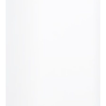
Наши проекты
Кейсы
Все проекты
Евроэлемент -
производитель
Спортивн
автомобильных
стрелков
фильтров
АЛЬФА
Клиенты
Нам доверяют