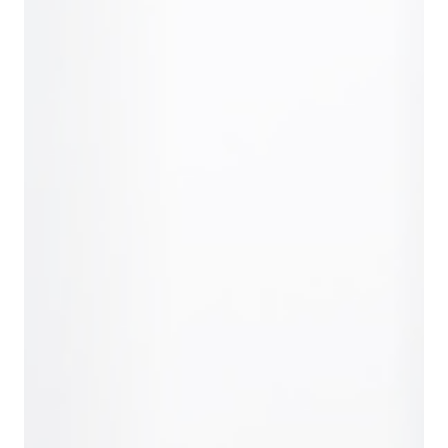
Наши проекты
Кейсы
Все проекты
Евроэлемент -
производитель
Спортивн
автомобильных
стрелков
фильтров
АЛЬФА
Клиенты
Нам доверяют