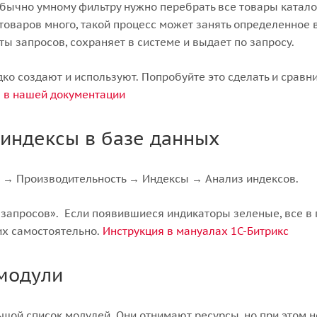
бычно умному фильтру нужно перебрать все товары катало
товаров много, такой процесс может занять определенное 
ы запросов, сохраняет в системе и выдает по запросу.
дко создают и используют. Попробуйте это сделать и сравн
 в нашей документации
 индексы в базе данных
и → Производительность → Индексы → Анализ индексов.
запросов». Если появившиеся индикаторы зеленые, все в 
их самостоятельно.
Инструкция в мануалах 1С-Битрикс
модули
шой список модулей. Они отнимают ресурсы, но при этом 