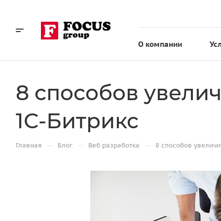
О компании
Ус
8 способов увелич
1С-Битрикс
—
—
—
Главная
Блог
Веб разработка
8 способов увеличи