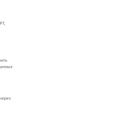
е
P7,
чить
данных
 через