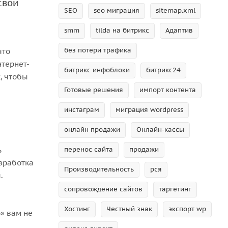
свои
SEO
seo миграция
sitemap.xml
smm
tilda на битрикс
Адаптив
без потери трафика
что
нтернет-
битрикс инфоблоки
битрикс24
, чтобы
Готовые решения
импорт контента
инстаграм
миграция wordpress
онлайн продажи
Онлайн-кассы
ь
перенос сайта
продажи
азработка
Производительность
рся
ы.
сопровождение сайтов
таргетинг
Хостинг
Честный знак
экспорт wp
» вам не