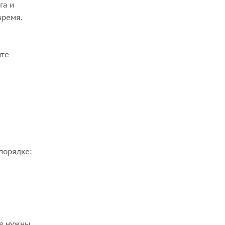
га и
время.
ите
порядке:
не нужны