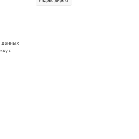
яндекс директ
ы данных
жку с