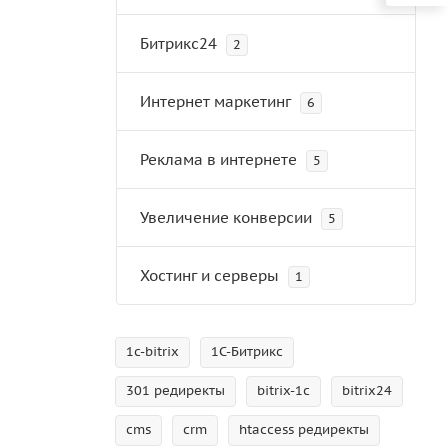
Битрикс24
2
Интернет маркетинг
6
Реклама в интернете
5
Увеличение конверсии
5
Хостинг и серверы
1
1c-bitrix
1С-Битрикс
301 редиректы
bitrix-1c
bitrix24
cms
crm
htaccess редиректы