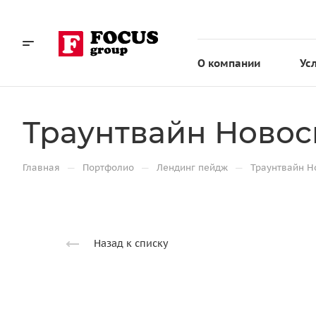
О компании
Ус
Траунтвайн Ново
—
—
—
Главная
Портфолио
Лендинг пейдж
Траунтвайн Н
Назад к списку